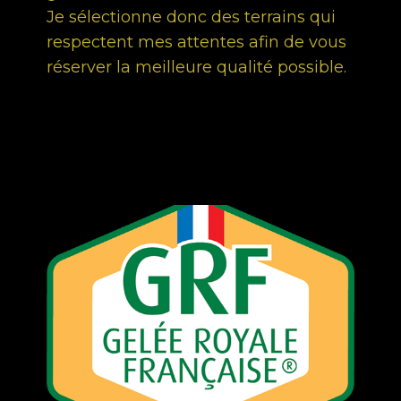
Je sélectionne donc des terrains qui
respectent mes attentes afin de vous
réserver la meilleure qualité possible.