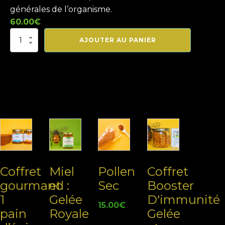
générales de l’organisme.
60.00
€
quantité
AJOUTER AU PANIER
de
Gelée
Royale
Lot
de
3x10g
Related products
Coffret
Miel
Pollen
Coffret
gourmand :
et
Sec
Booster
1
Gelée
D'immunité
15.00
€
pain
Royale
Gelée