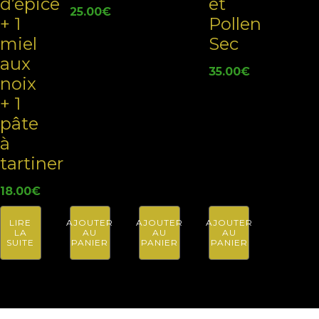
d’épice
et
25.00
€
+ 1
Pollen
miel
Sec
aux
35.00
€
noix
+ 1
pâte
à
tartiner
18.00
€
LIRE
AJOUTER
AJOUTER
AJOUTER
LA
AU
AU
AU
SUITE
PANIER
PANIER
PANIER