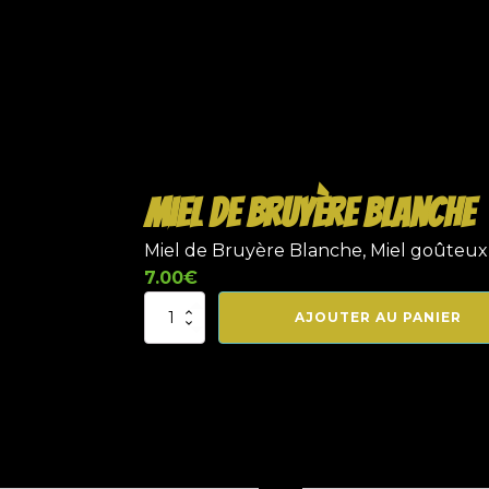
Miel de Bruyère Blanche
Miel de Bruyère Blanche, Miel goûteux,
7.00
€
quantité
AJOUTER AU PANIER
de
Miel
de
Bruyère
Blanche