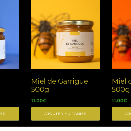
Miel de Garrigue
Miel 
500g
500g
11.00
€
11.00
€
IER
AJOUTER AU PANIER
AJ