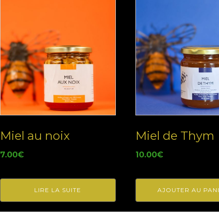
Miel au noix
Miel de Thym
7.00
€
10.00
€
LIRE LA SUITE
AJOUTER AU PAN