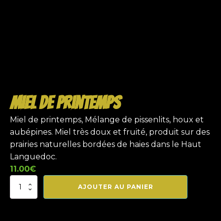
Miel de printemps
Miel de printemps, Mélange de pissenlits, houx et
aubépines. Miel très doux et fruité, produit sur des
prairies naturelles bordées de haies dans le Haut
Languedoc.
11.00
€
quantité
AJOUTER AU PANIER
de
Miel
de