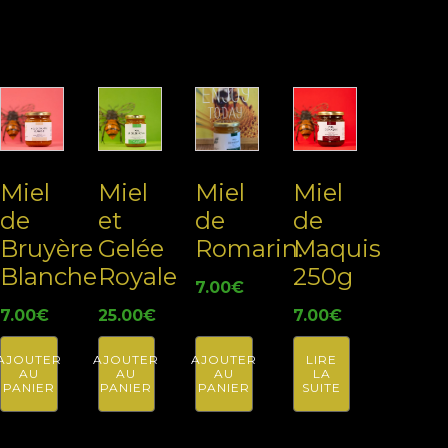
printemps
Related products
Miel
Miel
Miel
Miel
de
et
de
de
Bruyère
Gelée
Romarin.
Maquis
Blanche
Royale
250g
7.00
€
7.00
€
25.00
€
7.00
€
AJOUTER
AJOUTER
AJOUTER
LIRE
AU
AU
AU
LA
PANIER
PANIER
PANIER
SUITE