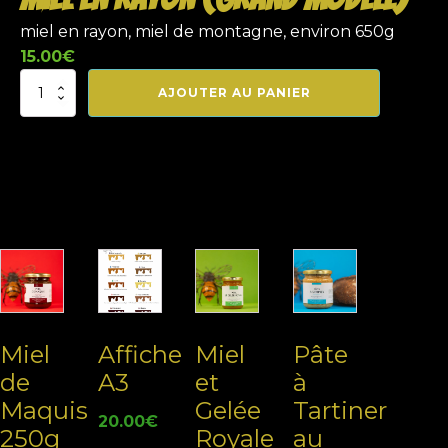
miel en rayon, miel de montagne, environ 650g
15.00
€
quantité
AJOUTER AU PANIER
de
miel
en
rayon
(grand
modèle)
Related products
Miel
Affiche
Miel
Pâte
de
A3
et
à
Maquis
Gelée
Tartiner
20.00
€
250g
Royale
au