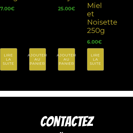
Miel
7.00
€
25.00
€
et
Noisette
250g
6.00
€
LIRE
AJOUTER
AJOUTER
LIRE
LA
AU
AU
LA
SUITE
PANIER
PANIER
SUITE
COntactez